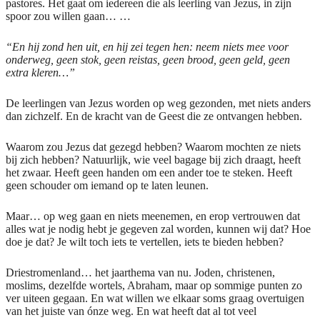
pastores. Het gaat om iedereen die als leerling van Jezus, in zijn
spoor zou willen gaan… …
“En hij zond hen uit, en hij zei tegen hen: neem niets mee voor
onderweg, geen stok, geen reistas, geen brood, geen geld, geen
extra kleren…”
De leerlingen van Jezus worden op weg gezonden, met niets anders
dan zichzelf. En de kracht van de Geest die ze ontvangen hebben.
Waarom zou Jezus dat gezegd hebben? Waarom mochten ze niets
bij zich hebben? Natuurlijk, wie veel bagage bij zich draagt, heeft
het zwaar. Heeft geen handen om een ander toe te steken. Heeft
geen schouder om iemand op te laten leunen.
Maar… op weg gaan en niets meenemen, en erop vertrouwen dat
alles wat je nodig hebt je gegeven zal worden, kunnen wij dat? Hoe
doe je dat? Je wilt toch iets te vertellen, iets te bieden hebben?
Driestromenland… het jaarthema van nu. Joden, christenen,
moslims, dezelfde wortels, Abraham, maar op sommige punten zo
ver uiteen gegaan. En wat willen we elkaar soms graag overtuigen
van het juiste van ónze weg. En wat heeft dat al tot veel