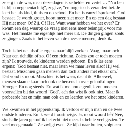
ze erg in de war, maar deze dagen is ze helder en vertelt… “Nu ben
ik bijna negenentachtig”, zegt ze, “en nog steeds verandert het. Je
leert het als kind, thuis en op school. En het is vanzelfsprekend. God
bestaat. Je wordt groter, hoort meer, ziet meer. En op een dag bestaat
Hij niet meer. Of Zij. Of Het. Want waar hebben we het over? Er
kwam een dag waarop de vraag niet eens meer belangrijk voor me
was. Het maakte me eigenlijk niet meer uit. De dingen gingen zoals
ze gingen. Zoals in het leven van de meeste mensen, denk ik.
Toch is het net alsof je ergens naar blijft zoeken. Vaag, maar toch.
Naar een richtlijn of zo. Of een richting. Zoiets zou er toch moeten
zijn? Ik trouwde, de kinderen werden geboren. En ik las eens
ergens: ´God bestaat niet, maar laten we maar leven alsof Hij wel
bestaat. Misschien gaan mensen dan toch anders met elkaar om.´
Dat vond ik mooi. Misschien is het waar, dacht ik. Alhoewel,
mensen slaan elkaar toch ook de hersens in over geloofsdingen.
Vroeger. En nog steeds. En wat ik me nou eigenlijk zou moeten
voorstellen bij dat woord ´God´, ach dat wist ik ook niet. Maar ik
probeerde het en mijn man ook en zo leerden we het onze kinderen.
We kwamen in het jappenkamp. Ik verloor er mijn man en de twee
oudste kinderen. En ik werd troostmeisje. Ja, mooi woord hè? Nee,
sinds die jaren geloof ik het echt niet meer. Ik heb te veel gezien. Te
veel meegemaakt”. Ze zwijgt even. Ze kijkt naar buiten, volgt een