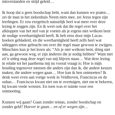
misverstanden en strijd geleid…
Ik hoop dat u geen boodschap hebt, want dan kunnen we praten…
zei de man in het ziekenhuis Neem niets mee, zei Jezus tegen zijn
leerlingen. Er zou exegetisch natuurlijk heel wat meer over deze
lezing te zeggen zijn. En ik weet ook dat die regel over het
afkloppen van het stof van je voeten als je ergens niet welkom bent
de nodige weerbarstigheid heeft. Ik heb eens door mijn Lucas-
boeken gebladerd, en die weerbarstigheid heeft zelfs heel wat
uitleggers ertoe gebracht om over die regel maar gewoon te zwijgen.
Misschien kun je het lezen als: “Als je niet welkom bent, dring niet
aan, ga gewoon weg, er zijn ánderen die je nodig hebben” Want met
zó’n uitleg mag deze regel van mij blijven staan… Wat deze lezing
in relatie tot het jaarthema mij nu vooral vraagt is: Hoe is mijn
houding tegenover mensen die anders zijn dan ik, die andere keuzes
maken, die andere wegen gaan… Hoe kan ik hen ontmoeten? Ik
denk weer even aan vorige week in Veldhoven, Franciscus en de
sultan… Franciscus kwam niet om te overtuigen, niet om te bekeren,
hij kwam vrede wensen. En toen was er ruimte voor een
ontmoeting.
Kunnen wij gaan? Gaan zonder reistas, zonder boodschap en
zonder geld?
Hoever te gaan… en of er wegen zijn…