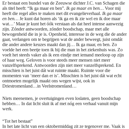
Er bestaat een bundel van de Zeeuwse dichter J.C. van Schagen die
als titel heeft: “Ik ga maar en ben”.
Ik ga maar en ben…
Voor mij
heeft die regel alles te maken met dit evangelieverhaal.
Ik ga maar
en ben…
Je kunt dat horen als ‘ik ga en ik zie wel en ik doe maar
wat…’ Maar je kunt het óók verstaan als dat heel intense aanwezig
zijn. Zónder antwoorden, zónder boodschap, maar met alle
bewogenheid die in je is. Openheid, interesse in de weg die de ander
gaat, verlangen om te begrijpen wat de ander beweegt, juist omdát
die ander andere keuzes maakt dan jij… Ik ga maar, en ben. Zo
voelde het een beetje toen ik bij die man in het ziekenhuis was. Zo
voelt het steeds vaker als ik een eindje met iemand meeloop op zijn
of haar weg. Geloven is voor steeds meer mensen niet meer
vanzelfsprekend. Antwoorden zijn niet meer vanzelfsprekend. En
misschien is het juist dát wat ruimte maakt. Ruimte voor die
momenten van ‘meer dan er is’. Misschien is het juist dát wat echt
ontmoeten mogelijk maakt ons wegen wijst, ook in
Driestromenland…in Veelstromenland…
Niets meenemen, je overtuigingen even loslaten, geen boodschap
hebben… In dat licht sluit ik af met nóg een verhaal vanuit mijn
werk.
“Tot het bestaat”
In het late licht van een oktobermiddag zit ze tegenover me. Vaak is