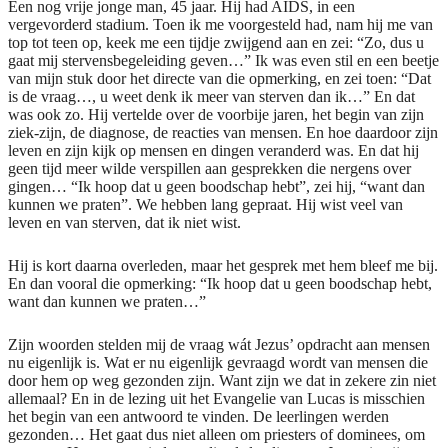
Een nog vrije jonge man, 45 jaar. Hij had AIDS, in een
vergevorderd stadium. Toen ik me voorgesteld had, nam hij me van
top tot teen op, keek me een tijdje zwijgend aan en zei: “Zo, dus u
gaat mij stervensbegeleiding geven…” Ik was even stil en een beetje
van mijn stuk door het directe van die opmerking, en zei toen: “Dat
is de vraag…, u weet denk ik meer van sterven dan ik…” En dat
was ook zo. Hij vertelde over de voorbije jaren, het begin van zijn
ziek-zijn, de diagnose, de reacties van mensen. En hoe daardoor zijn
leven en zijn kijk op mensen en dingen veranderd was. En dat hij
geen tijd meer wilde verspillen aan gesprekken die nergens over
gingen… “Ik hoop dat u geen boodschap hebt”, zei hij, “want dan
kunnen we praten”. We hebben lang gepraat. Hij wist veel van
leven en van sterven, dat ik niet wist.
Hij is kort daarna overleden, maar het gesprek met hem bleef me bij.
En dan vooral die opmerking: “Ik hoop dat u geen boodschap hebt,
want dan kunnen we praten…”
Zijn woorden stelden mij de vraag wát Jezus’ opdracht aan mensen
nu eigenlijk is. Wat er nu eigenlijk gevraagd wordt van mensen die
door hem op weg gezonden zijn. Want zijn we dat in zekere zin niet
allemaal? En in de lezing uit het Evangelie van Lucas is misschien
het begin van een antwoord te vinden. De leerlingen werden
gezonden… Het gaat dus niet alleen om priesters of dominees, om