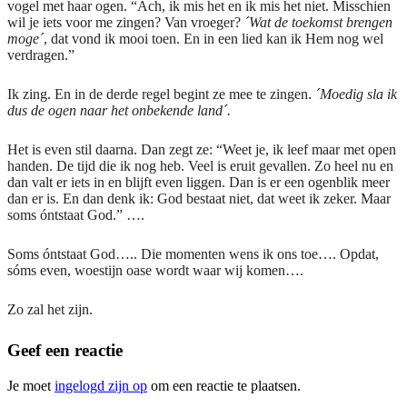
vogel met haar ogen. “Ach, ik mis het en ik mis het niet. Misschien
wil je iets voor me zingen? Van vroeger?
´Wat de toekomst brengen
moge´
, dat vond ik mooi toen. En in een lied kan ik Hem nog wel
verdragen.”
Ik zing. En in de derde regel begint ze mee te zingen.
´Moedig sla ik
dus de ogen naar het onbekende land´.
Het is even stil daarna. Dan zegt ze: “Weet je, ik leef maar met open
handen. De tijd die ik nog heb. Veel is eruit gevallen. Zo heel nu en
dan valt er iets in en blijft even liggen. Dan is er een ogenblik meer
dan er is. En dan denk ik: God bestaat niet, dat weet ik zeker. Maar
soms óntstaat God.” ….
Soms óntstaat God….. Die momenten wens ik ons toe…. Opdat,
sóms even, woestijn oase wordt waar wij komen….
Zo zal het zijn.
Geef een reactie
Je moet
ingelogd zijn op
om een reactie te plaatsen.